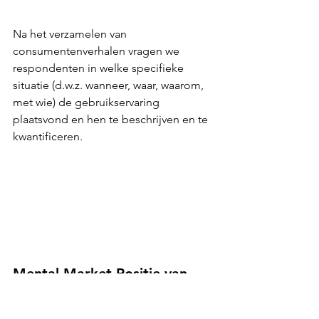
Na het verzamelen van 
consumentenverhalen vragen we 
respondenten in welke specifieke 
situatie (d.w.z. wanneer, waar, waarom, 
met wie) de gebruikservaring 
plaatsvond en hen te beschrijven en te 
kwantificeren.
Mental Market 
Positie van 
het Testmerk en Potentieel 
voor verdere 