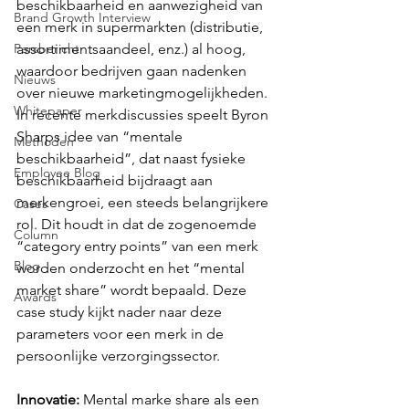
beschikbaarheid en aanwezigheid van 
Brand Growth Interview
een merk in supermarkten (distributie, 
Persbericht
assortimentsaandeel, enz.) al hoog, 
waardoor bedrijven gaan nadenken 
Nieuws
over nieuwe marketingmogelijkheden. 
Whitepaper
In recente merkdiscussies speelt Byron 
Sharps idee van “mentale 
Methoden
beschikbaarheid”, dat naast fysieke 
Employee Blog
beschikbaarheid bijdraagt aan 
merkengroei, een steeds belangrijkere 
Cases
rol. Dit houdt in dat de zogenoemde 
Column
“category entry points” van een merk 
Blog
worden onderzocht en het “mental 
market share” wordt bepaald. Deze 
Awards
case study kijkt nader naar deze 
parameters voor een merk in de 
persoonlijke verzorgingssector.
Innovatie: 
Mental marke share als een 