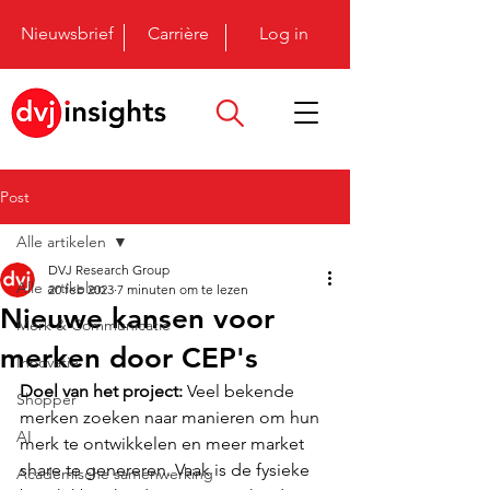
Nieuwsbrief
Carrière
Log in
Post
Alle artikelen
DVJ Research Group
Alle artikelen
20 feb 2023
7 minuten om te lezen
Nieuwe kansen voor
Merk & Communicatie
merken door CEP's
Innovatie
Doel van het project:
 Veel bekende 
Shopper
merken zoeken naar manieren om hun 
AI
merk te ontwikkelen en meer market 
share te genereren. Vaak is de fysieke 
Academische samenwerking