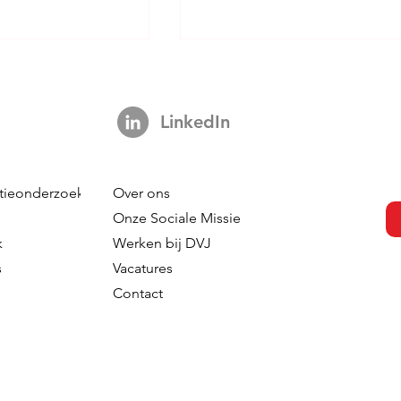
LinkedIn
etail Reset
tieonderzoek
Over ons
Balancing demand and
Onze Sociale Missie
supply in White Space
k
Werken bij DVJ
Seeking
s
Vacatures
Contact