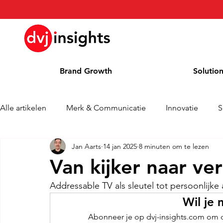
Brand Growth
Solutio
Alle artikelen
Merk & Communicatie
Innovatie
S
Jan Aarts
14 jan 2025
8 minuten om te lezen
Brand Growth Interview
Persbericht
Nieuws
Van kijker naar v
Addressable TV als sleutel tot persoonlijke
Column
Blog
Awards
Wil je 
Abonneer je op dvj-insights.com om de