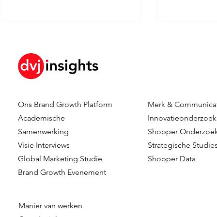
The Great R
Ons Brand Growth Platform
Merk & Communica
Closing the Gap Between an
Academische
Innovatieonderzoek
Abundance of Innovative
Samenwerking
Shopper Onderzoe
Ideas and Limited Resources
Visie Interviews
Strategische Studie
to Manage
Global Marketing Studie
Shopper Data
Brand Growth Evenement
Manier van werken