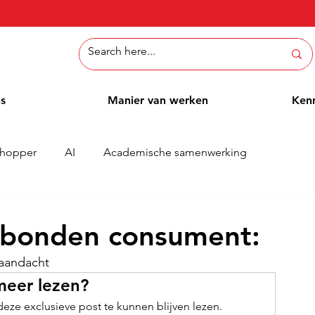
ns
Manier van werken
Ken
hopper
AI
Academische samenwerking
Whitepaper
Methoden
Employee Blog
Cases
erbonden consument:
 aandacht
meer lezen?
ze exclusieve post te kunnen blijven lezen.