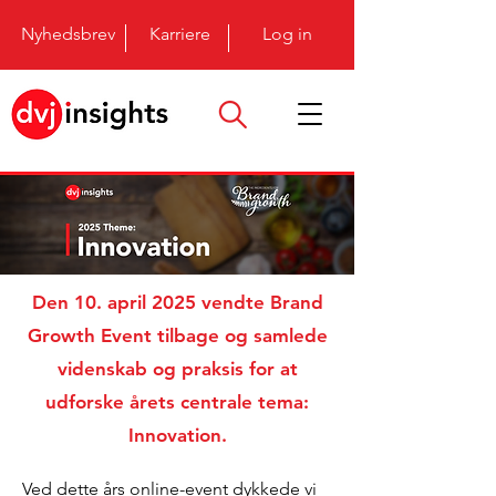
Nyhedsbrev
Karriere
Log in
Den 10. april 2025 vendte Brand
Growth Event tilbage og samlede
videnskab og praksis for at
udforske årets centrale tema:
Innovation.
Ved dette års online-event dykkede vi