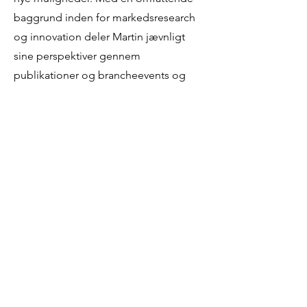
baggrund inden for markedsresearch
og innovation deler Martin jævnligt
sine perspektiver gennem
publikationer og brancheevents og
bidrager til diskussioner om innovation
og beslægtede emner.
På Brand Growth Event 2025 delte
Martin de nyeste innovationsmetoder
til Brand Growth.