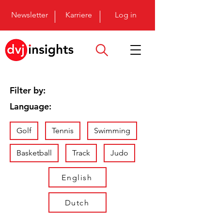
Newsletter
Karriere
Log in
Filter by:
Language:
Golf
Tennis
Swimming
Basketball
Track
Judo
English
Dutch