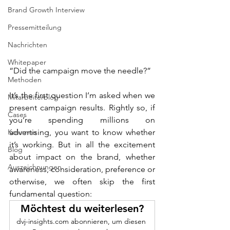
Brand Growth Interview
Pressemitteilung
Nachrichten
Whitepaper
“Did the campaign move the needle?”
Methoden
It’s the first question I’m asked when we 
Mitarbeiterblog
present campaign results. Rightly so, if 
Cases
you’re spending millions on 
advertising, you want to know whether 
Kolumne
it’s working. But in all the excitement 
Blog
about impact on the brand, whether 
Auszeichnungen
awareness, consideration, preference or 
otherwise, we often skip the first 
fundamental question:
Möchtest du weiterlesen?
dvj-insights.com abonnieren, um diesen 