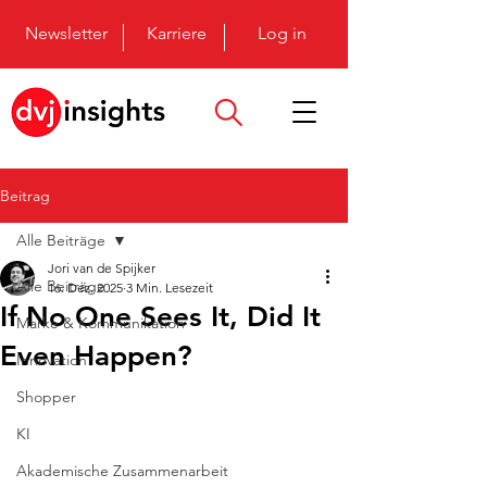
Newsletter
Karriere
Log in
Beitrag
Alle Beiträge
Jori van de Spijker
Alle Beiträge
16. Dez. 2025
3 Min. Lesezeit
If No One Sees It, Did It
Marke & Kommunikation
Even Happen?
Innovation
Shopper
KI
Akademische Zusammenarbeit