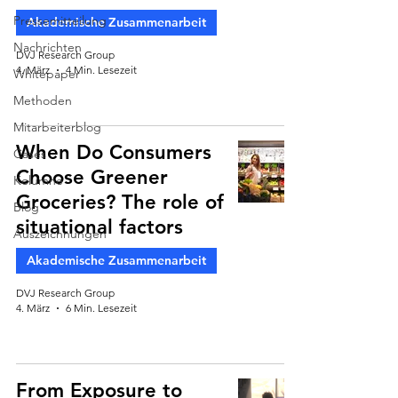
Pressemitteilung
Akademische Zusammenarbeit
Nachrichten
DVJ Research Group
4. März
4 Min. Lesezeit
Whitepaper
Methoden
Mitarbeiterblog
When Do Consumers
Cases
Choose Greener
Kolumne
Groceries? The role of
Blog
situational factors
Auszeichnungen
Akademische Zusammenarbeit
DVJ Research Group
4. März
6 Min. Lesezeit
From Exposure to