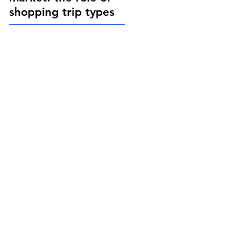
shopping trip types
Akademische Zusammenarbeit
DVJ Research Group
30. Sept. 2024
5 Min. Lesezeit
Mastering the art of
out-of-home
advertising: Content
simplicity, placement,
and cross-cultural
insights
Akademische Zusammenarbeit
DVJ Research Group
16. Juli 2024
3 Min. Lesezeit