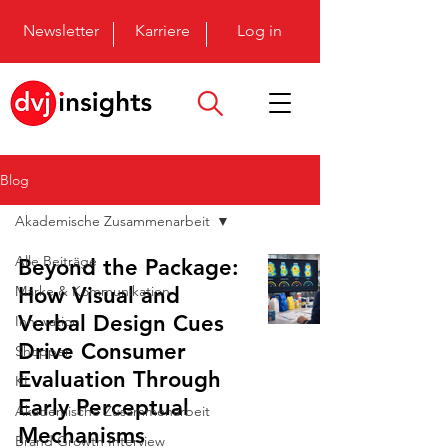
Newsletter
Karriere
Log in
Blog
Akademische Zusammenarbeit
Alle Beiträge
Beyond the Package:
Marke & Kommunikation
How Visual and
Verbal Design Cues
Innovation
Drive Consumer
Shopper
Evaluation Through
KI
Early Perceptual
Akademische Zusammenarbeit
Mechanisms
Brand Growth Interview