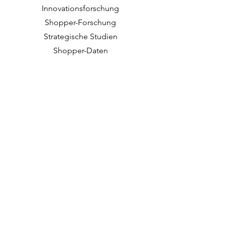
Innovationsforschung
Shopper-Forschung
Strategische Studien
Shopper-Daten
Über uns
Unsere Soziale Mission
Arbeiten bei DVJ
Möglichkeiten
Kontakt
Arbeitsweise
Einblicke
Cases
Veranstaltungen
Allgemeine Geschäftsbedingungen