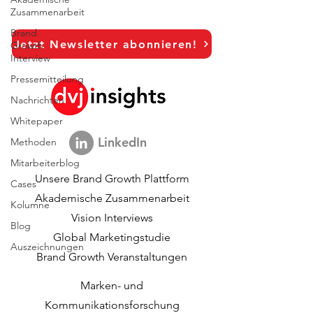
Zusammenarbeit
Brand
Jetzt Newsletter abonnieren!
Growth
Interview
Pressemitteilung
Nachrichten
Whitepaper
LinkedIn
Methoden
Mitarbeiterblog
Unsere Brand Growth Plattform
Cases
Akademische Zusammenarbeit
Kolumne
Vision Interviews
Blog
Global Marketingstudie
Auszeichnungen
Brand Growth Veranstaltungen​​
Marken- und
Kommunikationsforschung