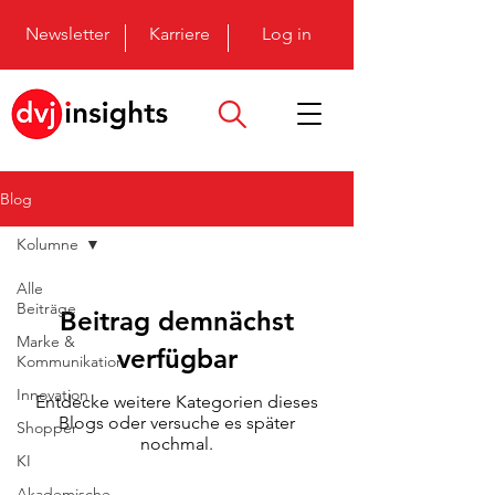
Newsletter
Karriere
Log in
Blog
Kolumne
Alle
Beiträge
Beitrag demnächst
Marke &
verfügbar
Kommunikation
Innovation
Entdecke weitere Kategorien dieses
Blogs oder versuche es später
Shopper
nochmal.
KI
Akademische