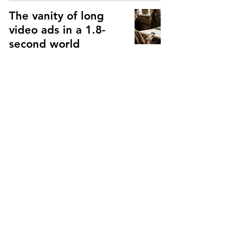
The vanity of long
video ads in a 1.8-
second world
Marke & Kommunikation
Jori van de Spijker
1. Okt. 2024
3 Min. Lesezeit
Einsatz von KI zur
Identifizierung von
CEPs
Marke & Kommunikation
DVJ Research Group
6. Okt. 2021
2 Min. Lesezeit