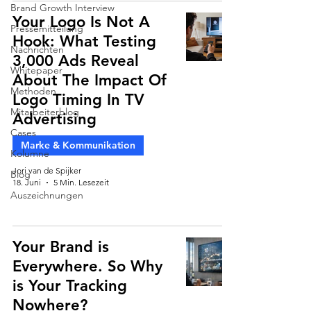
Brand Growth Interview
Your Logo Is Not A
Pressemitteilung
Hook: What Testing
Nachrichten
3,000 Ads Reveal
Whitepaper
About The Impact Of
Methoden
Logo Timing In TV
Mitarbeiterblog
Advertising
Cases
Marke & Kommunikation
Kolumne
Jori van de Spijker
Blog
18. Juni
5 Min. Lesezeit
Auszeichnungen
Your Brand is
Everywhere. So Why
is Your Tracking
Nowhere?