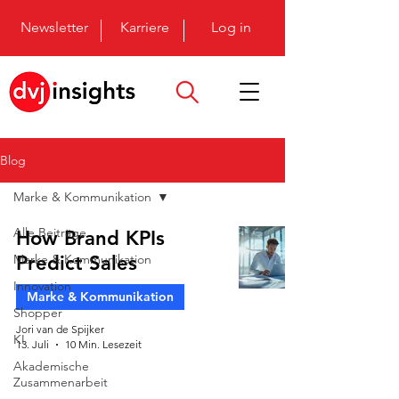
Newsletter
Karriere
Log in
Blog
Marke & Kommunikation
Alle Beiträge
How Brand KPIs
Marke & Kommunikation
Predict Sales
Innovation
Marke & Kommunikation
Shopper
Jori van de Spijker
KI
13. Juli
10 Min. Lesezeit
Akademische
Zusammenarbeit