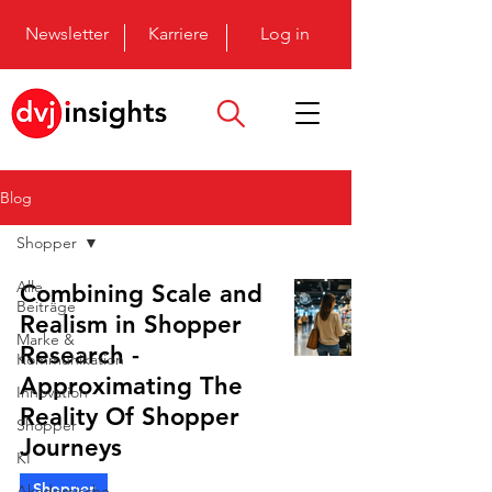
Newsletter
Karriere
Log in
Blog
Shopper
Alle
Combining Scale and
Beiträge
Realism in Shopper
Marke &
Research -
Kommunikation
Approximating The
Innovation
Reality Of Shopper
Shopper
Journeys
KI
Shopper
Akademische