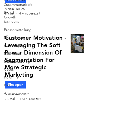
Zusammenarbeit
Martin Hellich
Brand
27. Juli
4 Min. Lesezeit
Growth
Interview
Pressemitteilung
Customer Motivation -
Nachrichten
Leveraging The Soft
Whitepaper
Power Dimension Of
Methoden
Segmentation For
Mitarbeiterblog
More Strategic
Cases
Marketing
Kolumne
Shopper
Blog
Auszeichnungen
Martin Hellich
21. Mai
4 Min. Lesezeit