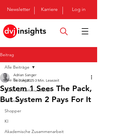
Newsletter
Karriere
Log in
Beitrag
Alle Beiträge
Adrian Sanger
Alle Beiträge
16. Juni 2025
3 Min. Lesezeit
System 1 Sees The Pack,
Marke & Kommunikation
But System 2 Pays For It
Innovation
Shopper
KI
Akademische Zusammenarbeit