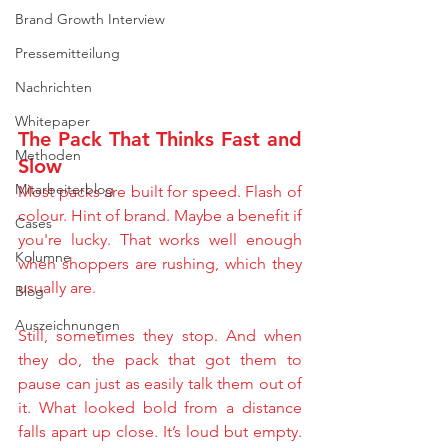
Brand Growth Interview
Pressemitteilung
Nachrichten
Whitepaper
The Pack That Thinks Fast and 
Methoden
Slow
Mitarbeiterblog
Most packs are built for speed. Flash of 
colour. Hint of brand. Maybe a benefit if 
Cases
you're lucky. That works well enough 
Kolumne
when shoppers are rushing, which they 
usually are.
Blog
Auszeichnungen
Still, sometimes they stop. And when 
they do, the pack that got them to 
pause can just as easily talk them out of 
it. What looked bold from a distance 
falls apart up close. It’s loud but empty. 