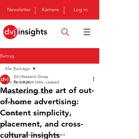
Newsletter
Karriere
Log in
Beitrag
Alle Beiträge
DVJ Research Group
Alle Beiträge
16. Juli 2024
3 Min. Lesezeit
Mastering the art of out-
Marke & Kommunikation
of-home advertising:
Innovation
Content simplicity,
Shopper
placement, and cross-
KI
cultural insights
Akademische Zusammenarbeit