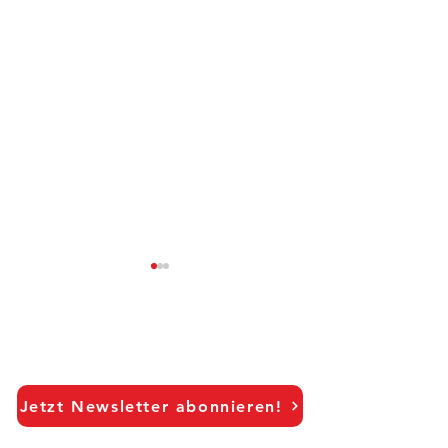
Jetzt Newsletter abonnieren!
When Do Consumers
From Exposure 