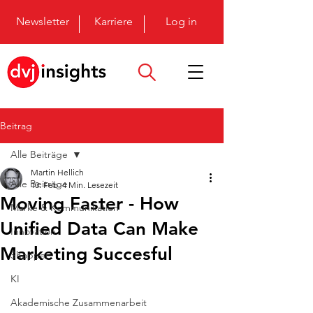
Newsletter
Karriere
Log in
Beitrag
Alle Beiträge
Martin Hellich
Alle Beiträge
10. Feb.
4 Min. Lesezeit
Moving Faster - How
Marke & Kommunikation
Unified Data Can Make
Innovation
Marketing Succesful
Shopper
KI
Akademische Zusammenarbeit