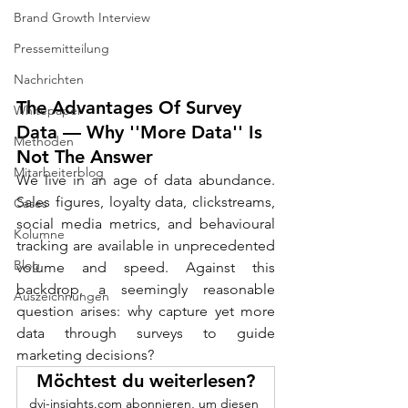
Brand Growth Interview
Pressemitteilung
Nachrichten
The Advantages Of Survey 
Whitepaper
Data — Why ''More Data'' Is 
Methoden
Not The Answer
Mitarbeiterblog
We live in an age of data abundance. 
Sales figures, loyalty data, clickstreams, 
Cases
social media metrics, and behavioural 
Kolumne
tracking are available in unprecedented 
Blog
volume and speed. Against this 
backdrop, a seemingly reasonable 
Auszeichnungen
question arises: why capture yet more 
data through surveys to guide 
marketing decisions?
Möchtest du weiterlesen?
dvj-insights.com abonnieren, um diesen 