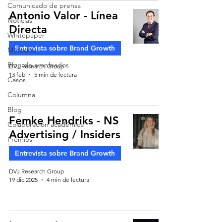
Comunicado de prensa
Antonio Valor - Línea
Noticias
Directa
Whitepaper
Entrevista sobre Brand Growth
Métodos
Blog de empleados
DVJ Research Group
13 feb
5 min de lectura
Casos
Columna
Blog
Femke Hendriks - NS
Colaboración académica
Advertising / Insiders
Premios
Entrevista sobre Brand Growth
DVJ Research Group
19 dic 2025
4 min de lectura