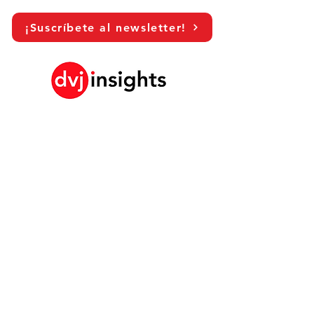
¡Suscríbete al newsletter!
LinkedIn
Historia de crecimiento de marca
Colaboración académica
Compartiendo nuestra visión
Estudio de marketing global
Evento de crecimiento de marca​​
Investigación de marca y comunicación
Investigación de innovación
Investigación de compradores