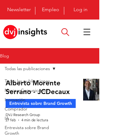
Newsletter
Empleo
Log in
Blog
Todas las publicaciones
Todas las publicaciones
Alberto Morente
Marca y Comunicación
Serrano - JCDecaux
Innovación
Entrevista sobre Brand Growth
Comprador
DVJ Research Group
IA
27 feb
4 min de lectura
Entrevista sobre Brand
Growth