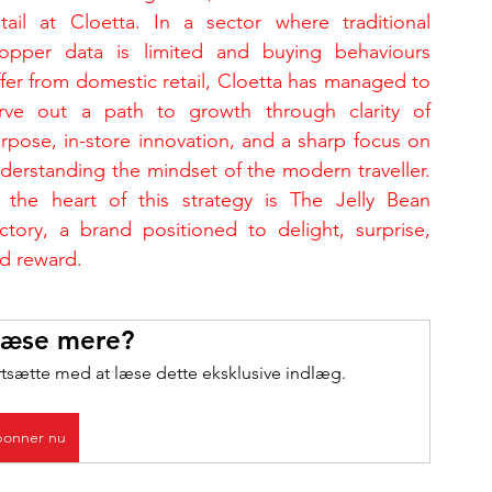
tail at Cloetta. In a sector where traditional 
opper data is limited and buying behaviours 
ffer from domestic retail, Cloetta has managed to 
rve out a path to growth through clarity of 
rpose, in-store innovation, and a sharp focus on 
derstanding the mindset of the modern traveller. 
 the heart of this strategy is The Jelly Bean 
ctory, a brand positioned to delight, surprise, 
d reward.
 læse mere?
rtsætte med at læse dette eksklusive indlæg.
onner nu