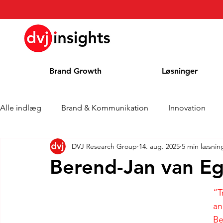
Brand Growth
Løsninger
Alle indlæg
Brand & Kommunikation
Innovation
DVJ Research Group
14. aug. 2025
5 min læsnin
Interview om Brand Growth
Pressemeddelelse
Berend-Jan van E
Cases
Kolonne
Blog
Priser
“T
an
Be