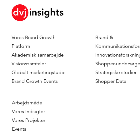
Vores Brand Growth
Brand &
Chris Kersbergen & Esther
Hanna Riber
Platform
Kommunikationsfor
Vernhout – Rabobank
Marketing 
Akademisk samarbejde
Innovationsforsknin
Visionssamtaler
Shopper-undersøge
Globalt marketingstudie
Strategiske studier
Brand Growth Events​​
Shopper Data
Arbejdsmåde
Vores Indsigter
Vores Projekter
Events