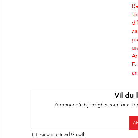
Re
sh
di
ca
pu
un
At
Fa
an
Vil du
Abonner på dvj-insights.com for at fo
Ab
Interview om Brand Growth