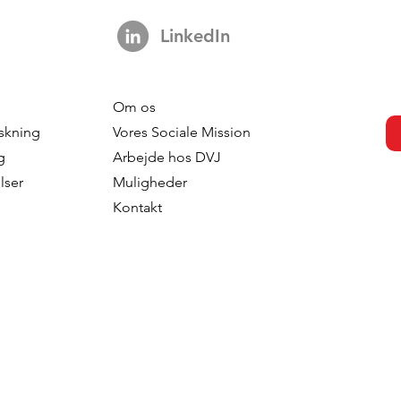
LinkedIn
Om os
dahl - Brand
Pernella Geluk - Geluk
skning
Vores Sociale Mission
Sweden
Marketing
g
Arbejde hos DVJ
lser
Muligheder
Kontakt