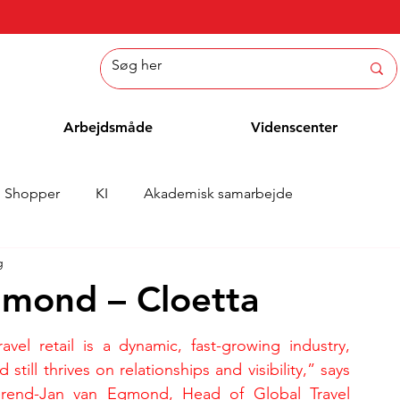
Arbejdsmåde
Videnscenter
Shopper
KI
Akademisk samarbejde
g
Nyheder
Whitepaper
Metoder
Medarbejderblo
gmond – Cloetta
ravel retail is a dynamic, fast-growing industry, 
d still thrives on relationships and visibility,” says 
rend-Jan van Egmond, Head of Global Travel 