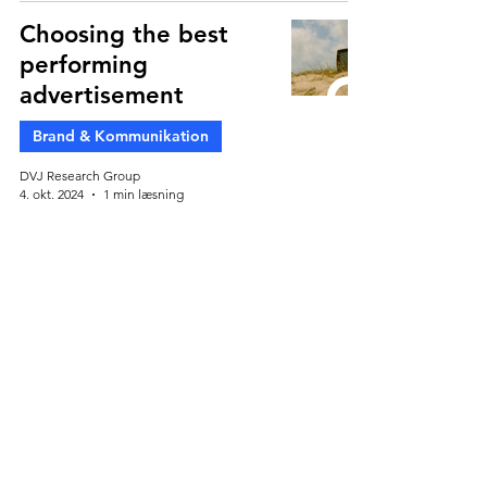
Choosing the best
performing
advertisement
Brand & Kommunikation
DVJ Research Group
4. okt. 2024
1 min læsning
The vanity of long
video ads in a 1.8-
second world
Brand & Kommunikation
Jori van de Spijker
1. okt. 2024
3 min læsning