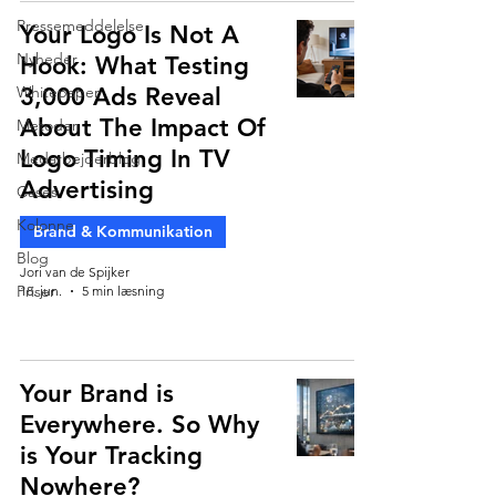
Pressemeddelelse
Your Logo Is Not A
Nyheder
Hook: What Testing
Whitepaper
3,000 Ads Reveal
About The Impact Of
Metoder
Logo Timing In TV
Medarbejderblog
Advertising
Cases
Kolonne
Brand & Kommunikation
Blog
Jori van de Spijker
Priser
18. jun.
5 min læsning
Your Brand is
Everywhere. So Why
is Your Tracking
Nowhere?