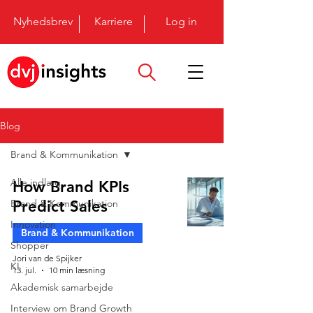
Nyhedsbrev
Karriere
Log in
Blog
Brand & Kommunikation
Alle indlæg
How Brand KPIs
Brand & Kommunikation
Predict Sales
Innovation
Brand & Kommunikation
Shopper
Jori van de Spijker
KI
13. jul.
10 min læsning
Akademisk samarbejde
Interview om Brand Growth