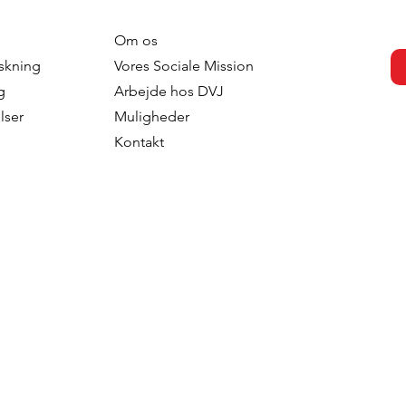
Om os
CMI Back In The
Distribution Is Not An
skning
Vores Sociale Mission
at? How
Afterthought - It's Part Of
g
Arbejde hos DVJ
entric AI
The Product Launch Strat
lser
Muligheder
 Creates a New
And About Whether Brand
Kontakt
Role
Grow