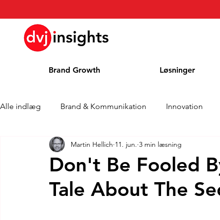
Brand Growth
Løsninger
Alle indlæg
Brand & Kommunikation
Innovation
Martin Hellich
11. jun.
3 min læsning
Interview om Brand Growth
Pressemeddelelse
Don't Be Fooled B
Tale About The Se
Cases
Kolonne
Blog
Priser