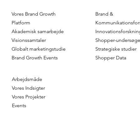
Vores Brand Growth
Brand &
Forget The Journey. Find
Can AI Put 
Platform
Kommunikationsfor
The Moments That Matter.
Driver's Se
Akademisk samarbejde
Innovationsforsknin
Consumer-C
Visionssamtaler
Shopper-undersøge
Innovation
Globalt marketingstudie
Strategiske studier
Leadership 
Brand Growth Events​​
Shopper Data
Arbejdsmåde
Vores Indsigter
Vores Projekter
Events