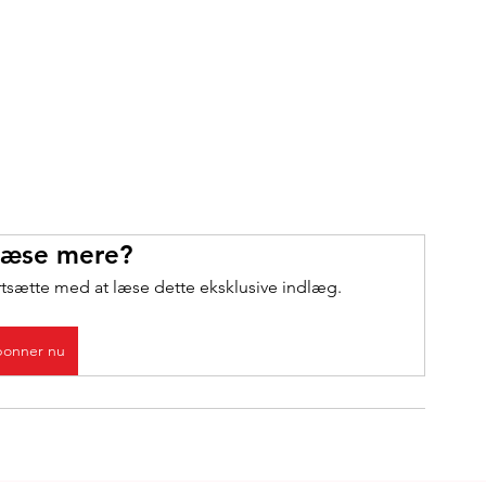
 læse mere?
rtsætte med at læse dette eksklusive indlæg.
onner nu