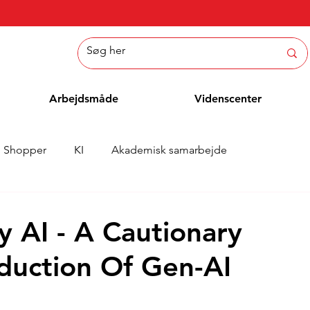
Arbejdsmåde
Videnscenter
Shopper
KI
Akademisk samarbejde
Nyheder
Whitepaper
Metoder
Medarbejderblo
y AI - A Cautionary
duction Of Gen-AI