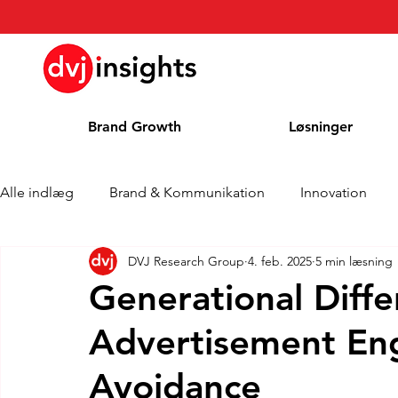
Brand Growth
Løsninger
Alle indlæg
Brand & Kommunikation
Innovation
DVJ Research Group
4. feb. 2025
5 min læsning
Interview om Brand Growth
Pressemeddelelse
Generational Diffe
Advertisement En
Cases
Kolonne
Blog
Priser
Avoidance