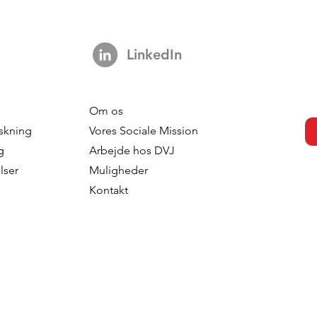
LinkedIn
Om os
onsumers
From Exposure to Intentio
skning
Vores Sociale Mission
ener Groceries?
How Generations Differ in
g
Arbejde hos DVJ
situational
Processing Television
lser
Muligheder
Advertising
Kontakt