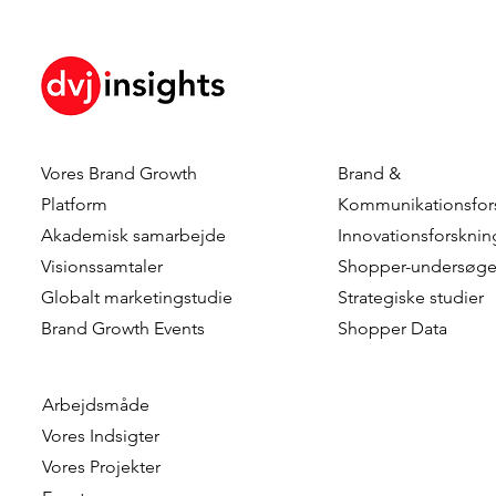
Vores Brand Growth
Brand &
Beyond the Package: How
When Do C
Platform
Kommunikationsfor
Visual and Verbal Design
Choose Gre
Akademisk samarbejde
Innovationsforsknin
Cues Drive Consumer
The role of 
Visionssamtaler
Shopper-undersøge
Evaluation Through Early
factors
Globalt marketingstudie
Strategiske studier
Perceptual Mechanisms
Brand Growth Events​​
Shopper Data
Arbejdsmåde
Vores Indsigter
Vores Projekter