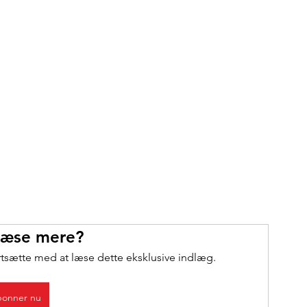
 læse mere?
rtsætte med at læse dette eksklusive indlæg.
onner nu