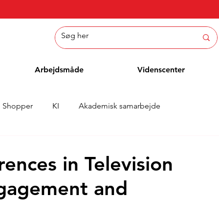
Arbejdsmåde
Videnscenter
Shopper
KI
Akademisk samarbejde
Nyheder
Whitepaper
Metoder
Medarbejderblo
rences in Television
gagement and