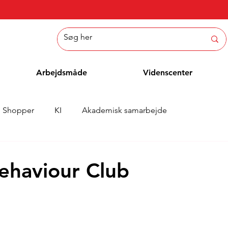
Arbejdsmåde
Videnscenter
Shopper
KI
Akademisk samarbejde
Nyheder
Whitepaper
Metoder
Medarbejderblo
Behaviour Club