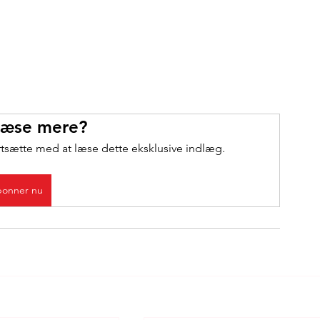
 læse mere?
rtsætte med at læse dette eksklusive indlæg.
onner nu