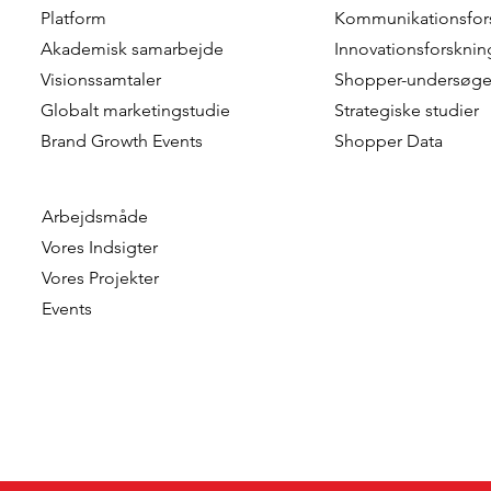
Chris Kersbergen & Esther
Hanna Riber
Platform
Kommunikationsfor
Vernhout – Rabobank
Marketing 
Akademisk samarbejde
Innovationsforsknin
Visionssamtaler
Shopper-undersøge
Globalt marketingstudie
Strategiske studier
Brand Growth Events​​
Shopper Data
Arbejdsmåde
Vores Indsigter
Vores Projekter
Events