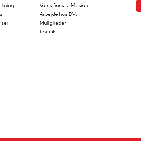
dahl - Brand
Pernella Geluk - Geluk
skning
Vores Sociale Mission
Sweden
Marketing
g
Arbejde hos DVJ
lser
Muligheder
Kontakt