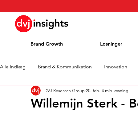
Brand Growth
Løsninger
Alle indlæg
Brand & Kommunikation
Innovation
DVJ Research Group
20. feb.
4 min læsning
Interview om Brand Growth
Pressemeddelelse
Willemijn Sterk - 
Cases
Kolonne
Blog
Priser