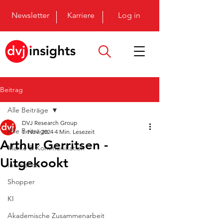
Newsletter
Karriere
Log in
Beitrag
Alle Beiträge
DVJ Research Group
Alle Beiträge
1. Nov. 2024
4 Min. Lesezeit
Arthur Gerritsen -
Marke & Kommunikation
Uitgekookt
Innovation
Shopper
KI
Akademische Zusammenarbeit