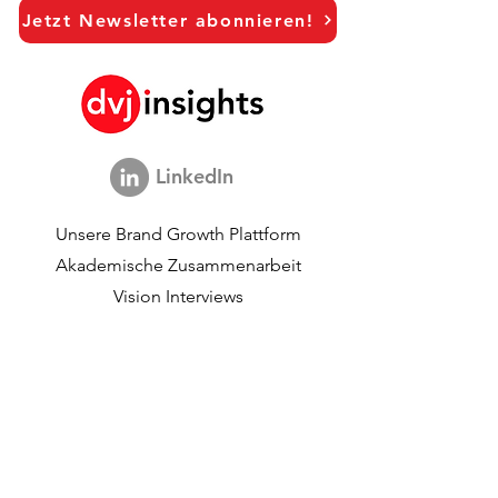
Jetzt Newsletter abonnieren!
Hanna Riberdahl - Brand
Pernella Geluk 
Marketing Sweden
Marketing
LinkedIn
Unsere Brand Growth Plattform
Akademische Zusammenarbeit
Vision Interviews
Global Marketingstudie
Brand Growth Veranstaltungen​​
Marken- und
Kommunikationsforschung
Innovationsforschung
Shopper-Forschung