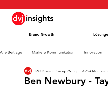
Brand Growth
Lösung
Alle Beiträge
Marke & Kommunikation
Innovation
DVJ Research Group
26. Sept. 2025
4 Min. Lesez
Brand Growth Interview
Pressemitteilung
Nachr
Ben Newbury - Tay
Cases
Kolumne
Blog
Auszeichnungen