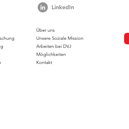
LinkedIn
Über uns
dahl - Brand
Pernella Geluk - Geluk
schung
Unsere Soziale Mission
Sweden
Marketing
ng
Arbeiten bei DVJ
Möglichkeiten
n
Kontakt