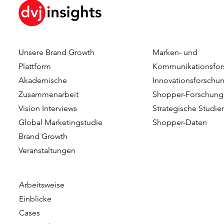
Unsere Brand Growth
Marken- und
Chris Kersbergen & Esther
Hanna Riber
Plattform
Kommunikationsfor
Vernhout – Rabobank
Marketing 
Akademische
Innovationsforschu
Zusammenarbeit
Shopper-Forschung
Vision Interviews
Strategische Studie
Global Marketingstudie
Shopper-Daten
Brand Growth
Veranstaltungen​​
Arbeitsweise
Einblicke
Cases