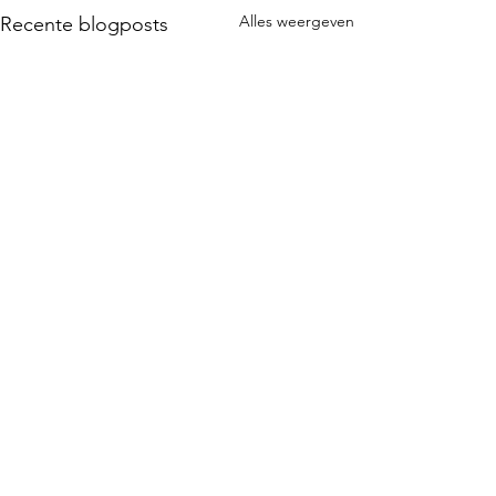
Alles weergeven
Recente blogposts
Schrijf je in voor de nieuwsbrief!