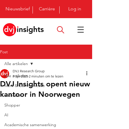
Nieuwsbrief
Carrière
Log in
Post
Alle artikelen
DVJ Research Group
Alle artikelen
7 apr 2025
2 minuten om te lezen
DVJ Insights opent nieuw
Merk & Communicatie
kantoor in Noorwegen
Innovatie
Shopper
AI
Academische samenwerking