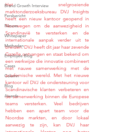
Het snelgroeiende 
Brand Growth Interview
marktonderzoeksbureau DVJ Insights 
Persbericht
heeft een nieuw kantoor geopend in 
Nieuws
Noorwegen om de aanwezigheid in 
Scandinavië te versterken en de 
Whitepaper
internationale aanpak verder uit te 
Methoden
breiden. DVJ heeft dit jaar haar zevende 
Gazelle ontvangen en staat bekend om 
Employee Blog
een werkwijze die innovatie combineert 
Cases
met nauwe samenwerking met de 
academische wereld. Met het nieuwe 
Column
kantoor wil DVJ de ondersteuning voor 
Blog
Scandinavische klanten verbeteren en 
Awards
de samenwerking binnen de Europese 
teams versterken. Veel bedrijven 
hebben een apart team voor de 
Noordse markten, en door lokaal 
aanwezig te zijn, kan DVJ haar 
internationale klanten nog beter 