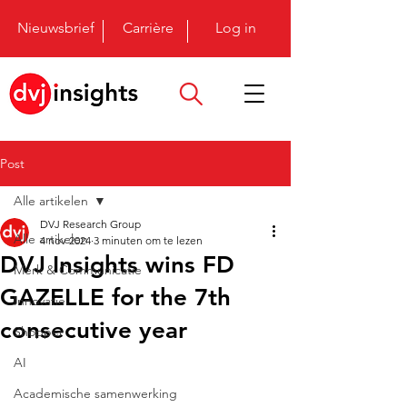
Nieuwsbrief
Carrière
Log in
Post
Alle artikelen
DVJ Research Group
Alle artikelen
4 nov 2024
3 minuten om te lezen
DVJ Insights wins FD
Merk & Communicatie
GAZELLE for the 7th
Innovatie
consecutive year
Shopper
AI
Academische samenwerking