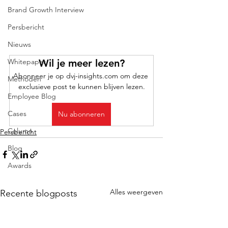
Brand Growth Interview
Persbericht
Nieuws
Wil je meer lezen?
Whitepaper
Abonneer je op dvj-insights.com om deze 
Methoden
exclusieve post te kunnen blijven lezen.
Employee Blog
Cases
Nu abonneren
Column
Persbericht
Blog
Awards
Alles weergeven
Recente blogposts