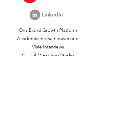
Consultant
LinkedIn
Ons Brand Growth Platform
Academische Samenwerking
Visie Interviews
Global Marketing Studie
Brand Growth Evenement
Merk & Communicatieonderzoek
Innovatieonderzoek
Shopper Onderzoek
Strategische Studies
Shopper Data
Over ons
Onze Sociale Missie