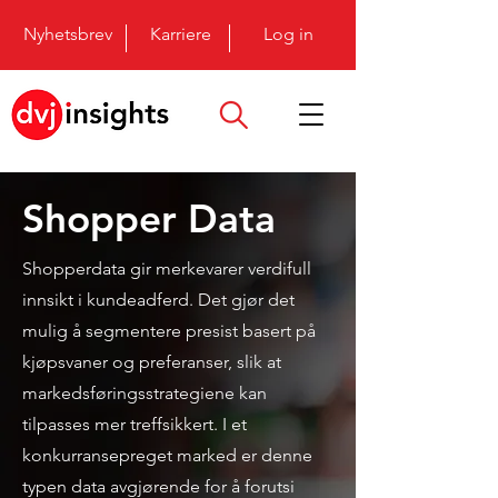
Nyhetsbrev
Karriere
Log in
Shopper Data
Shopperdata gir merkevarer verdifull
innsikt i kundeadferd. Det gjør det
mulig å segmentere presist basert på
kjøpsvaner og preferanser, slik at
markedsføringsstrategiene kan
tilpasses mer treffsikkert. I et
konkurransepreget marked er denne
typen data avgjørende for å forutsi