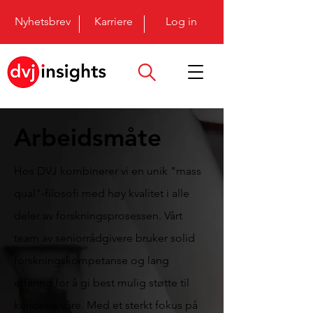
Nyhetsbrev
Karriere
Log in
Arbeidsmåte
Hos DVJ kombinerer vi en unik "mass
qual"-filosofi med høy kvalitet i alle
deler av forskningsprosessen. Vårt
team av seniorrådgivere bruker solid
forskningskompetanse og lang
erfaring for å gi best mulig støtte til
kundene våre. Med et sterkt fokus på