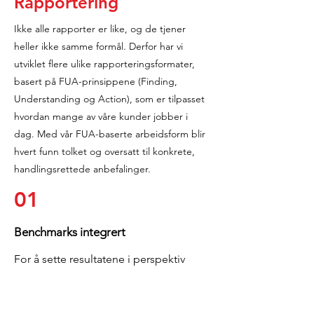
Rapportering
Ikke alle rapporter er like, og de tjener
heller ikke samme formål. Derfor har vi
utviklet flere ulike rapporteringsformater,
basert på FUA-prinsippene (Finding,
Understanding og Action), som er tilpasset
hvordan mange av våre kunder jobber i
dag. Med vår FUA-baserte arbeidsform blir
hvert funn tolket og oversatt til konkrete,
handlingsrettede anbefalinger.
01
Benchmarks integrert
For å sette resultatene i perspektiv
bruker DVJ en rekke benchmarks og
normtall som går utover den