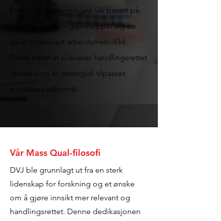
kvalitet er tilnærmingen vår basert på
tydelige forskningsprinsipper og en
godt strukturert arbeidsmetodikk.
Dette sikrer at vi leverer handlingsrettet
innsikt som er strategisk tilpasset
kundenes vekstmål.
Vår Mass Qual-filosofi
DVJ ble grunnlagt ut fra en sterk
lidenskap for forskning og et ønske
om å gjøre innsikt mer relevant og
handlingsrettet. Denne dedikasjonen