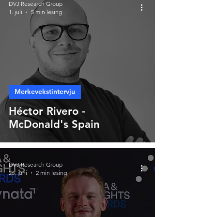
DVJ Research Group
1. juli
5 min lesing
Merkevekstintervju
Héctor Rivero -
McDonald's Spain
DVJ Research Group
26. juni
2 min lesing