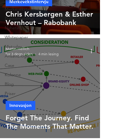
Merkevekstintervju
Merkevekstintervju
Chris Kersbergen & Esther
Pressemelding
Vernhout – Rabobank
Nyheter
Whitepaper
Metoder
Martin Hellich
for 3 døgn siden
4 min lesing
Ansattblogg
Case
Kolonne
Blog
Priser
Innovasjon
Forget The Journey. Find
The Moments That Matter.