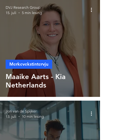
DVJ Research Group
15. juli
5 min lesing
Merkevekstintervju
Maaike Aarts - Kia
Netherlands
Jori van de Spijker
13. juli
10 min lesing