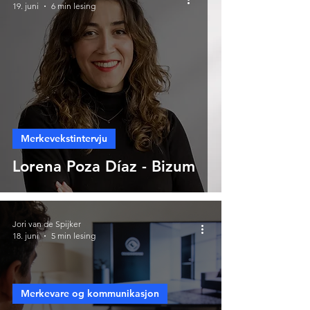
19. juni
6 min lesing
Merkevekstintervju
Lorena Poza Díaz - Bizum
Jori van de Spijker
18. juni
5 min lesing
Merkevare og kommunikasjon