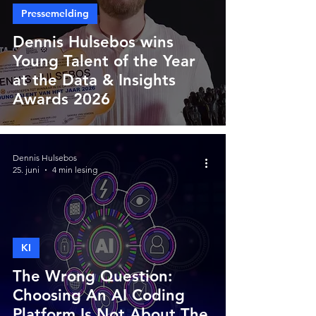
Pressemelding
Dennis Hulsebos wins
Young Talent of the Year
at the Data & Insights
Awards 2026
Dennis Hulsebos
25. juni
4 min lesing
KI
The Wrong Question:
Choosing An AI Coding
Platform Is Not About The