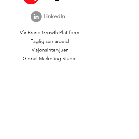
Processing Television
Intentions
Advertising
LinkedIn
Vår
Brand Growth Plattform
Faglig samarbeid
Visjonsintervjuer
Global Marketing Studie
Brand Growth
begivenheter
Merkevare- og
kommunikasjonsforskning
Innovasjonsforskning
Shopper Research
Strategiske studier
Kundedata
Om oss