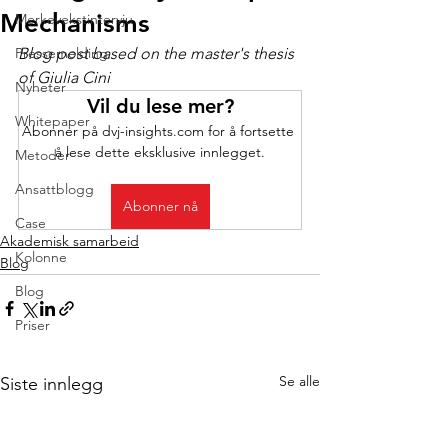
Mechanisms
Merkevekstintervju
Pressemelding
Blog post based on the master's thesis 
of Giulia Cini
Nyheter
Vil du lese mer?
Whitepaper
Abonner på dvj-insights.com for å fortsette 
å lese dette eksklusive innlegget.
Metoder
Ansattblogg
Abonner nå
Case
Akademisk samarbeid
Kolonne
Blog
Blog
Priser
Se alle
Siste innlegg