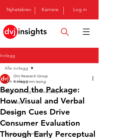
Nyhetsbrev
Karriere
Log in
Innlegg
Alle innlegg
DVJ Research Group
Alle innlegg
4. mars
4 min lesing
Beyond the Package:
Merkevare og kommunikasjon
How Visual and Verbal
Innovasjon
Design Cues Drive
Shopper
Consumer Evaluation
KI
Through Early Perceptual
Akademisk samarbeid