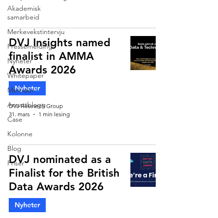
Akademisk
samarbeid
Merkevekstintervju
DVJ Insights named
Pressemelding
finalist in AMMA
Nyheter
Awards 2026
Whitepaper
Nyheter
Metoder
Ansattblogg
DVJ Research Group
31. mars
1 min lesing
Case
Kolonne
Blog
DVJ nominated as a
Priser
Finalist for the British
Data Awards 2026
Nyheter