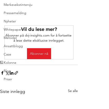
Merkevekstintervju
Pressemelding
Nyheter
Vil du lese mer?
Whitepaper
Abonner på dvj-insights.com for å fortsette 
Metoder
å lese dette eksklusive innlegget.
Ansattblogg
Abonner nå
Case
KI
Kolonne
Blog
Priser
Se alle
Siste innlegg