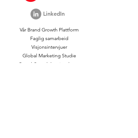
LinkedIn
Vår
Brand Growth Plattform
Faglig samarbeid
Visjonsintervjuer
Global Marketing Studie
Brand Growth
begivenheter
Merkevare- og
kommunikasjonsforskning
Innovasjonsforskning
Shopper Research
Strategiske studier
Kundedata
Om oss