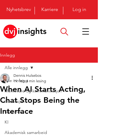
Nyhetsbrev
Karriere
Log in
Innlegg
Alle innlegg
Dennis Hulsebos
Alle innlegg
19. feb.
4 min lesing
When AI Starts Acting,
Merkevare og kommunikasjon
Chat Stops Being the
Innovasjon
Interface
Shopper
KI
Akademisk samarbeid