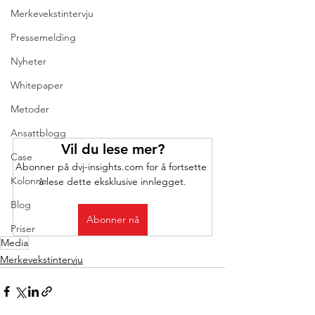
Merkevekstintervju
Pressemelding
Nyheter
Whitepaper
Metoder
Ansattblogg
Vil du lese mer?
Case
Abonner på dvj-insights.com for å fortsette 
Kolonne
å lese dette eksklusive innlegget.
Blog
Abonner nå
Priser
Media
Merkevekstintervju