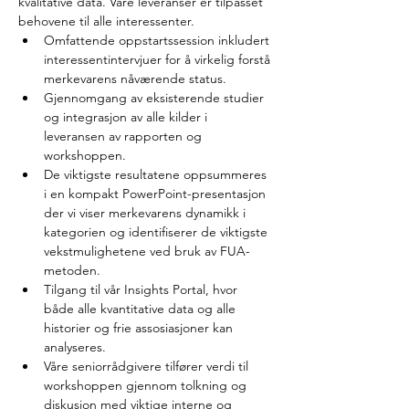
kvalitative data. Våre leveranser er tilpasset 
behovene til alle interessenter.
Omfattende oppstartssession inkludert 
interessentintervjuer for å virkelig forstå 
merkevarens nåværende status.
Gjennomgang av eksisterende studier 
og integrasjon av alle kilder i 
leveransen av rapporten og 
workshoppen.
De viktigste resultatene oppsummeres 
i en kompakt PowerPoint-presentasjon 
der vi viser merkevarens dynamikk i 
kategorien og identifiserer de viktigste 
vekstmulighetene ved bruk av FUA-
metoden.
Tilgang til vår Insights Portal, hvor 
både alle kvantitative data og alle 
historier og frie assosiasjoner kan 
analyseres.
Våre seniorrådgivere tilfører verdi til 
workshoppen gjennom tolkning og 
diskusjon med viktige interne og 