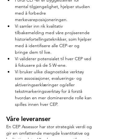
Fordi CEP-er er byggesteiner for 
mental tilgjengelighet, hjelper studien 
med å forbedre 
merkevareposisjoneringen.
Vi samler inn rik kvalitativ 
tilbakemelding med våre projiserende 
historiefortellingsteknikker, som hjelper 
med å identifisere alle CEP-er og 
bringe dem til live.
Vi validerer potensialet til hver CEP ved 
å fokusere på de 5 W-ene.
Vi bruker ulike diagnostiske verktøy 
som assosiasjoner, evaluerings- og 
aktiveringserklæringer og/eller 
tekstmarkeringsverktøy for å forstå 
hvordan en mer dominerende rolle kan 
spilles innen hver CEP.
Våre leveranser
En CEP Assessor har stor strategisk verdi og 
gir en omfattende mengde kvantitative og 