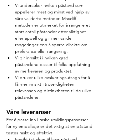
Vi undersøker hvilken påstand som 
appellerer mest og minst ved hjelp av 
våre validerte metoder. Maxdiff-
metoden er utmerket for å rangere et 
stort antall påstander etter viktighet 
eller appell og gir mer valide 
rangeringer enn å spørre direkte om 
preferanse eller rangering.
Vi gir innsikt i i hvilken grad 
påstandene passer til folks oppfatning 
av merkevaren og produktet.
Vi bruker ulike evalueringsutsagn for å 
få mer innsikt i troverdigheten, 
relevansen og distinktheten til de ulike 
påstandene.
Våre leveranser
For å passe inn i raske utviklingsprosesser 
for ny emballasje er det viktig at en påstand 
testes raskt og effektivt.
Innsikt i styrken til hver påstand 