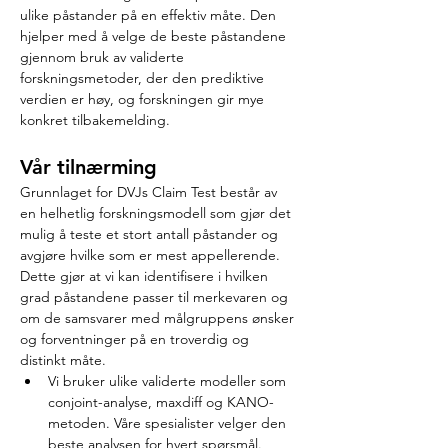
ulike påstander på en effektiv måte. Den 
hjelper med å velge de beste påstandene 
gjennom bruk av validerte 
forskningsmetoder, der den prediktive 
verdien er høy, og forskningen gir mye 
konkret tilbakemelding.
Vår tilnærming
Grunnlaget for DVJs Claim Test består av 
en helhetlig forskningsmodell som gjør det 
mulig å teste et stort antall påstander og 
avgjøre hvilke som er mest appellerende. 
Dette gjør at vi kan identifisere i hvilken 
grad påstandene passer til merkevaren og 
om de samsvarer med målgruppens ønsker 
og forventninger på en troverdig og 
distinkt måte.
Vi bruker ulike validerte modeller som 
conjoint-analyse, maxdiff og KANO-
metoden. Våre spesialister velger den 
beste analysen for hvert spørsmål.