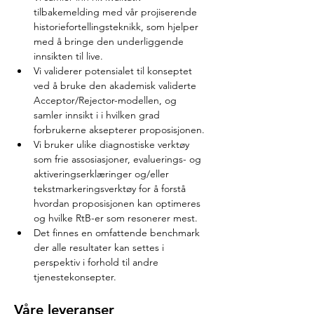
tilbakemelding med vår projiserende 
historiefortellingsteknikk, som hjelper 
med å bringe den underliggende 
innsikten til live.
Vi validerer potensialet til konseptet 
ved å bruke den akademisk validerte 
Acceptor/Rejector-modellen, og 
samler innsikt i i hvilken grad 
forbrukerne aksepterer proposisjonen.
Vi bruker ulike diagnostiske verktøy 
som frie assosiasjoner, evaluerings- og 
aktiveringserklæringer og/eller 
tekstmarkeringsverktøy for å forstå 
hvordan proposisjonen kan optimeres 
og hvilke RtB-er som resonerer mest.
Det finnes en omfattende benchmark 
der alle resultater kan settes i 
perspektiv i forhold til andre 
tjenestekonsepter.
Våre leveranser