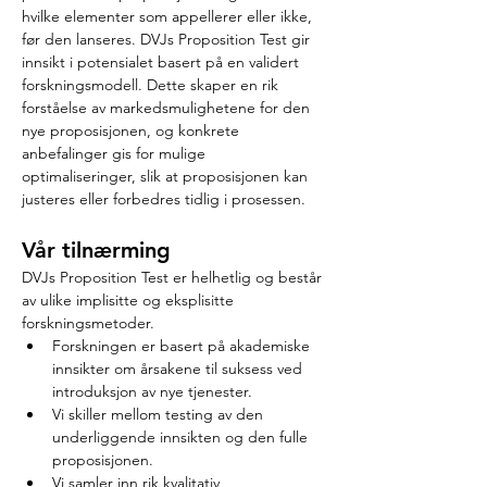
hvilke elementer som appellerer eller ikke, 
før den lanseres. DVJs Proposition Test gir 
innsikt i potensialet basert på en validert 
forskningsmodell. Dette skaper en rik 
forståelse av markedsmulighetene for den 
nye proposisjonen, og konkrete 
anbefalinger gis for mulige 
optimaliseringer, slik at proposisjonen kan 
justeres eller forbedres tidlig i prosessen.
Vår tilnærming
DVJs Proposition Test er helhetlig og består 
av ulike implisitte og eksplisitte 
forskningsmetoder.
Forskningen er basert på akademiske 
innsikter om årsakene til suksess ved 
introduksjon av nye tjenester.
Vi skiller mellom testing av den 
underliggende innsikten og den fulle 
proposisjonen.
Vi samler inn rik kvalitativ 