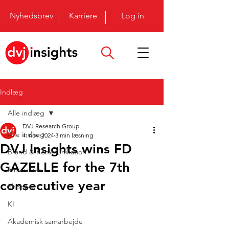
Nyhedsbrev
Karriere
Log in
Indlæg
Alle indlæg
DVJ Research Group
Alle indlæg
4. nov. 2024
3 min læsning
DVJ Insights wins FD
Brand & Kommunikation
GAZELLE for the 7th
Innovation
consecutive year
Shopper
KI
Akademisk samarbejde