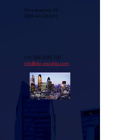
Herculesplein 52
3584 AA Utrecht
+31 088-2345 700
info@dvj-insights.com