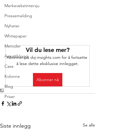
Merkevekstintervju
Pressemelding
Nyheter
Whitepaper
Metoder
Vil du lese mer?
Ansattblogg
Abonner på dvj-insights.com for å fortsette 
å lese dette eksklusive innlegget.
Case
Kolonne
Abonner nå
Blog
KI
Priser
Se alle
Siste innlegg