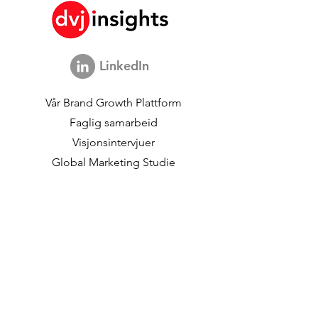
Platform Is Not About
Engineering
The Model
LinkedIn
Vår
Brand Growth Plattform
Faglig samarbeid
Visjonsintervjuer
Global Marketing Studie
Brand Growth
begivenheter
Merkevare- og
kommunikasjonsforskning
Innovasjonsforskning
Shopper Research
Strategiske studier
Kundedata