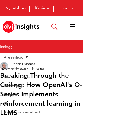
Nyhetsbrev
Karriere
Log in
Innlegg
Alle innlegg
Dennis Hulsebos
Alle innlegg
3. jan. 2025
4 min lesing
Breaking Through the
Merkevare og kommunikasjon
Ceiling: How OpenAI's O-
Innovasjon
Series Implements
Shopper
reinforcement learning in
KI
LLMS
Akademisk samarbeid