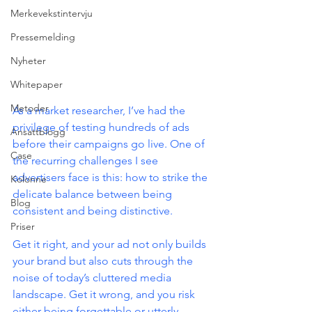
Merkevekstintervju
Pressemelding
Nyheter
Whitepaper
Metoder
As a market researcher, I’ve had the 
privilege of testing hundreds of ads 
Ansattblogg
before their campaigns go live. One of 
Case
the recurring challenges I see 
advertisers face is this: how to strike the 
Kolonne
delicate balance between being 
Blog
consistent and being distinctive.
Priser
Get it right, and your ad not only builds 
your brand but also cuts through the 
noise of today’s cluttered media 
landscape. Get it wrong, and you risk 
either being forgettable or utterly 