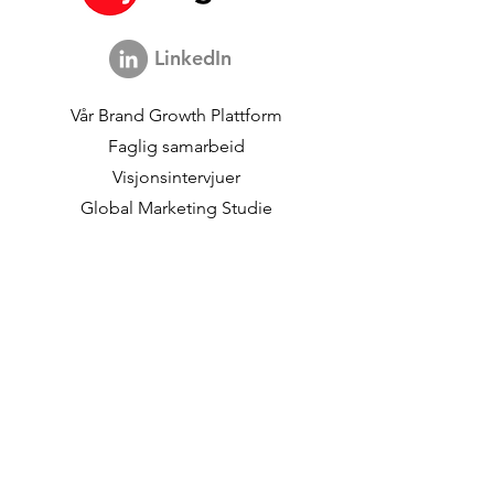
Segmentation For More
Segmentation
Strategic Marketing
LinkedIn
Vår
Brand Growth Plattform
Faglig samarbeid
Visjonsintervjuer
Global Marketing Studie
Brand Growth
begivenheter
Merkevare- og
kommunikasjonsforskning
Innovasjonsforskning
Shopper Research
Strategiske studier
Kundedata
Om oss