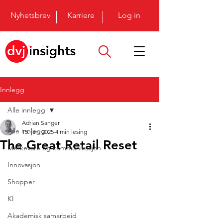
Nyhetsbrev
Karriere
Log in
Innlegg
Alle innlegg
Adrian Sanger
Alle innlegg
15. jan. 2025
4 min lesing
The Great Retail Reset
Merkevare og kommunikasjon
Innovasjon
Shopper
KI
Akademisk samarbeid