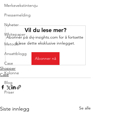
Merkevekstintervju
Pressemelding
Nyheter
Vil du lese mer?
Whitepaper
Abonner på dvj-insights.com for å fortsette 
å lese dette eksklusive innlegget.
Metoder
Ansattblogg
Abonner nå
Case
Shopper
Kolonne
Case
Blog
Priser
Se alle
Siste innlegg