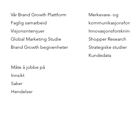
Vår
Brand Growth Plattform
Merkevare- og
Combining Scale and
Customer M
Faglig samarbeid
kommunikasjonsfor
Realism in Shopper Research
Leveraging
Visjonsintervjuer
Innovasjonsforskni
- Approximating The Reality
Dimension 
Global Marketing Studie
Shopper Research
Of Shopper Journeys
For More St
Brand Growth
begivenheter
Strategiske studier
Marketing
Kundedata
Måte å jobbe på
Innsikt
Saker
Hendelser