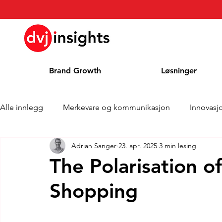
Brand Growth
Løsninger
Alle innlegg
Merkevare og kommunikasjon
Innovasj
Adrian Sanger
23. apr. 2025
3 min lesing
Merkevekstintervju
Pressemelding
Nyheter
The Polarisation o
Shopping
Kolonne
Blog
Priser