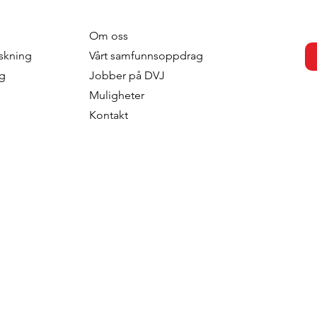
Om oss
otivation -
Preference-based
skning
Vårt samfunnsoppdrag
 The Soft Power
Segmentation: When
ng
Jobber på DVJ
Of Segmentation
Products Do the
Muligheter
rategic
Segmentation
Kontakt