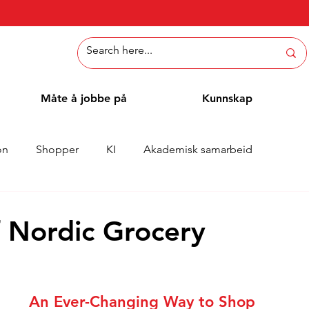
Måte å jobbe på
Kunnskap
on
Shopper
KI
Akademisk samarbeid
Whitepaper
Metoder
Ansattblogg
Case
f Nordic Grocery
An Ever-Changing Way to Shop