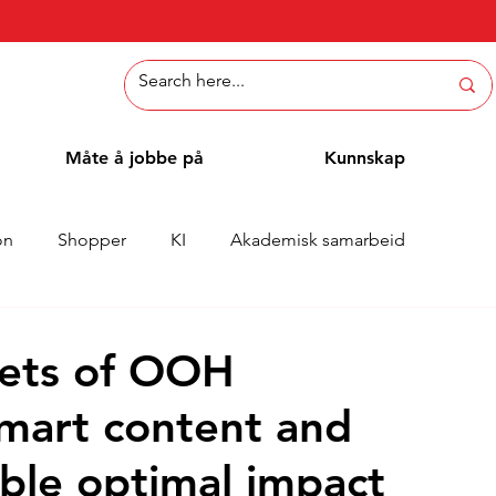
Måte å jobbe på
Kunnskap
on
Shopper
KI
Akademisk samarbeid
Whitepaper
Metoder
Ansattblogg
Case
rets of OOH
smart content and
ble optimal impact