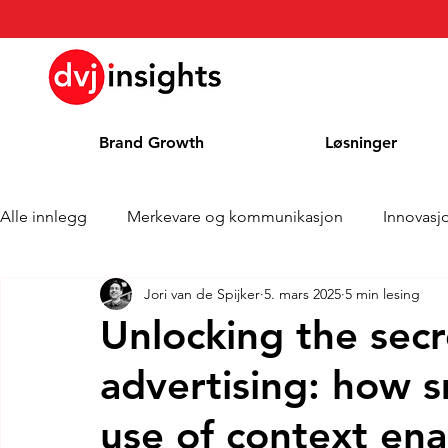
Brand Growth
Løsninger
Alle innlegg
Merkevare og kommunikasjon
Innovasj
Jori van de Spijker
5. mars 2025
5 min lesing
Merkevekstintervju
Pressemelding
Nyheter
Unlocking the sec
advertising: how 
Kolonne
Blog
Priser
use of context ena