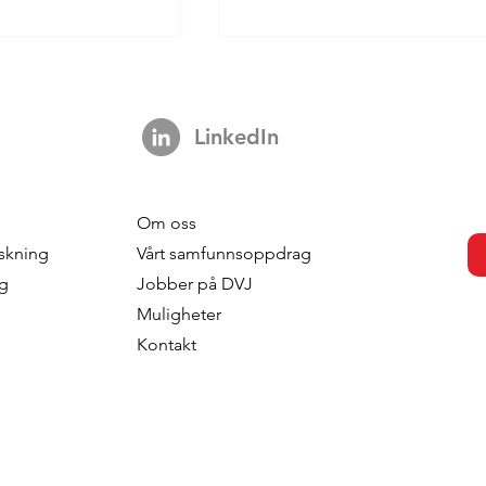
LinkedIn
Om oss
s Not A Hook:
Your Brand is Everywhere.
skning
Vårt samfunnsoppdrag
ng 3,000 Ads
So Why is Your Tracking
ng
Jobber på DVJ
ut The Impact Of
Nowhere?
Muligheter
 In TV
Kontakt