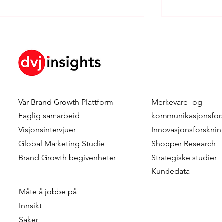
Vår
Brand Growth Plattform
Merkevare- og
How Brand KPIs Predict
Your Logo I
Faglig samarbeid
kommunikasjonsfor
Sales
What Testi
Visjonsintervjuer
Innovasjonsforskni
Reveal Abo
Global Marketing Studie
Shopper Research
Logo Timing
Brand Growth
begivenheter
Strategiske studier
Advertising
Kundedata
Måte å jobbe på
Innsikt
Saker