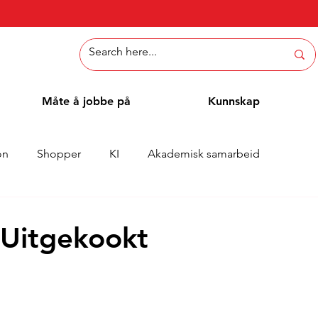
Måte å jobbe på
Kunnskap
on
Shopper
KI
Akademisk samarbeid
Whitepaper
Metoder
Ansattblogg
Case
 Uitgekookt