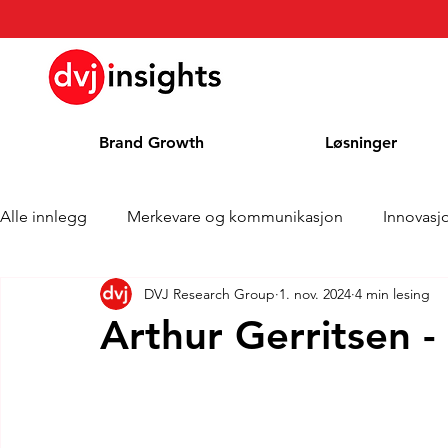
Brand Growth
Løsninger
Alle innlegg
Merkevare og kommunikasjon
Innovasj
DVJ Research Group
1. nov. 2024
4 min lesing
Merkevekstintervju
Pressemelding
Nyheter
Arthur Gerritsen -
Kolonne
Blog
Priser