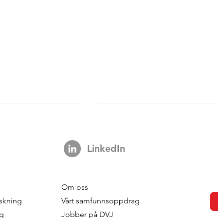
LinkedIn
Om oss
dahl - Brand
Pernella Geluk - Geluk
skning
Vårt samfunnsoppdrag
Sweden
Marketing
ng
Jobber på DVJ