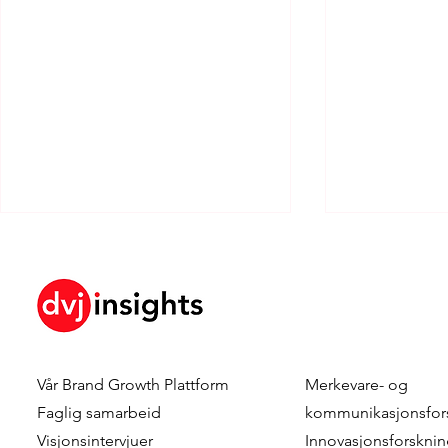
Vår
Brand Growth Plattform
Merkevare- og
Chris Kersbergen & Esther
Hanna Riber
Faglig samarbeid
kommunikasjonsfor
Vernhout – Rabobank
Marketing 
Visjonsintervjuer
Innovasjonsforskni