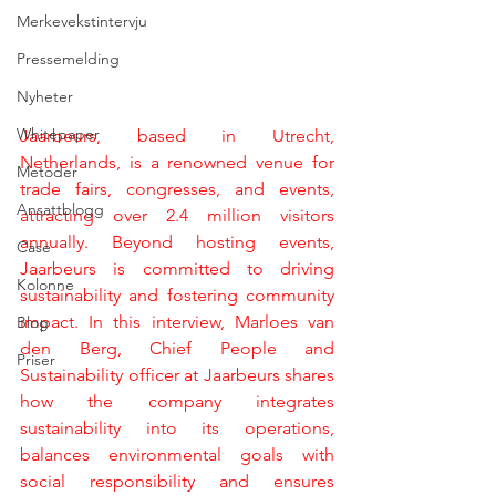
Merkevekstintervju
Pressemelding
Nyheter
Whitepaper
Jaarbeurs, based in Utrecht, 
Netherlands, is a renowned venue for 
Metoder
trade fairs, congresses, and events, 
Ansattblogg
attracting over 2.4 million visitors 
annually. Beyond hosting events, 
Case
Jaarbeurs is committed to driving 
Kolonne
sustainability and fostering community 
impact. In this interview, Marloes van 
Blog
den Berg, Chief People and 
Priser
Sustainability officer at Jaarbeurs shares 
how the company integrates 
sustainability into its operations, 
balances environmental goals with 
social responsibility and ensures 