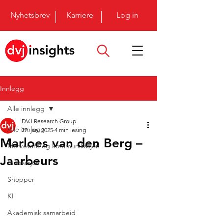
Nyhetsbrev
Karriere
Log in
Innlegg
Alle innlegg
DVJ Research Group
Alle innlegg
27. jan. 2025
4 min lesing
Marloes van den Berg –
Merkevare og kommunikasjon
Jaarbeurs
Innovasjon
Shopper
KI
Akademisk samarbeid