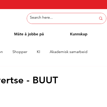
Måte å jobbe på
Kunnskap
on
Shopper
KI
Akademisk samarbeid
Whitepaper
Metoder
Ansattblogg
Case
vertse - BUUT