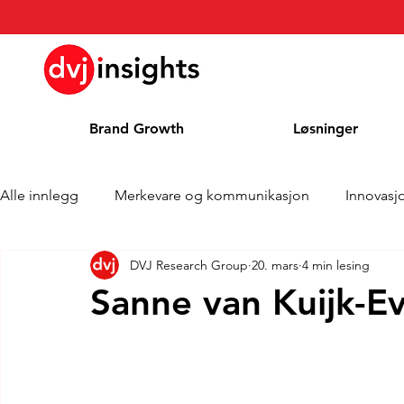
Brand Growth
Løsninger
Alle innlegg
Merkevare og kommunikasjon
Innovasj
DVJ Research Group
20. mars
4 min lesing
Merkevekstintervju
Pressemelding
Nyheter
Sanne van Kuijk-E
Kolonne
Blog
Priser