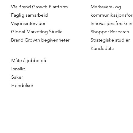
Vår
Brand Growth Plattform
Merkevare- og
Chris Kersbergen & Esther
Hanna Riber
Faglig samarbeid
kommunikasjonsfor
Vernhout – Rabobank
Marketing 
Visjonsintervjuer
Innovasjonsforskni
Global Marketing Studie
Shopper Research
Brand Growth
begivenheter
Strategiske studier
Kundedata
Måte å jobbe på
Innsikt
Saker
Hendelser