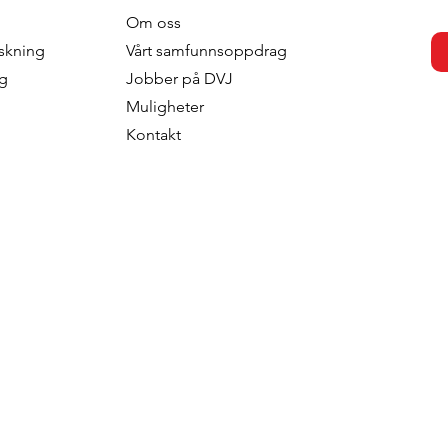
Om oss
dahl - Brand
Pernella Geluk - Geluk
skning
Vårt samfunnsoppdrag
Sweden
Marketing
ng
Jobber på DVJ
Muligheter
Kontakt