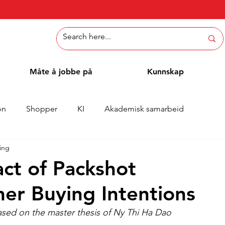
Måte å jobbe på
Kunnskap
on
Shopper
KI
Akademisk samarbeid
sing
Whitepaper
Metoder
Ansattblogg
Case
act of Packshot
er Buying Intentions
based on the master thesis of Ny Thi Ha Dao 