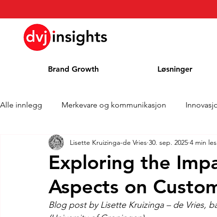
Brand Growth
Løsninger
Alle innlegg
Merkevare og kommunikasjon
Innovasj
Lisette Kruizinga-de Vries
30. sep. 2025
4 min le
Merkevekstintervju
Pressemelding
Nyheter
Exploring the Imp
Aspects on Custom
Kolonne
Blog
Priser
Blog post by Lisette Kruizinga – de Vries, 