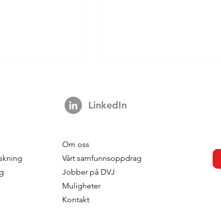
LinkedIn
Om oss
onsumers
From Exposure to Intentio
skning
Vårt samfunnsoppdrag
ener Groceries?
How Generations Differ in
ng
Jobber på DVJ
situational
Processing Television
Muligheter
Advertising
Kontakt