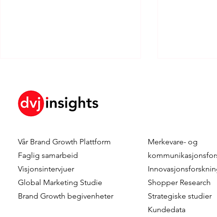
Vår
Brand Growth Plattform
Merkevare- og
Beyond the Package: How
When Do C
Faglig samarbeid
kommunikasjonsfor
Visual and Verbal Design
Choose Gre
Visjonsintervjuer
Innovasjonsforskni
Cues Drive Consumer
The role of 
Global Marketing Studie
Shopper Research
Evaluation Through Early
factors
Brand Growth
begivenheter
Strategiske studier
Perceptual Mechanisms
Kundedata