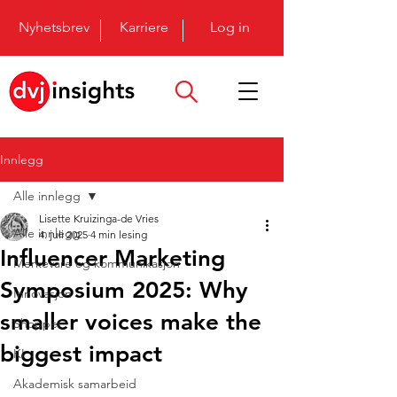
Nyhetsbrev
Karriere
Log in
Innlegg
Alle innlegg
Lisette Kruizinga-de Vries
Alle innlegg
4. juli 2025
4 min lesing
Influencer Marketing
Merkevare og kommunikasjon
Symposium 2025: Why
Innovasjon
smaller voices make the
Shopper
biggest impact
KI
Akademisk samarbeid