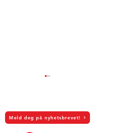
Meld deg på nyhetsbrevet!
When Do Consumers
From Exposure 
Choose Greener
Intention: How