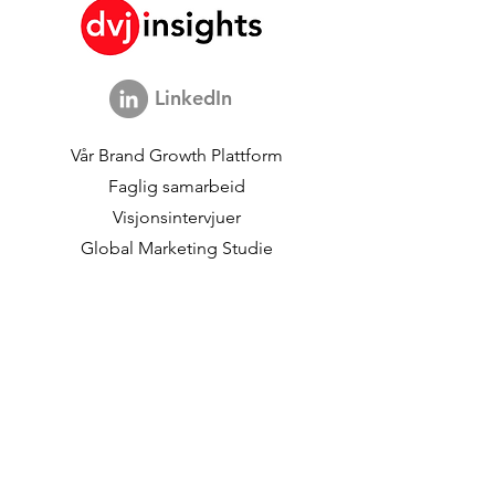
Groceries? The role of
Generations Diff
situational factors
Processing Tele
Advertising
LinkedIn
Vår
Brand Growth Plattform
Faglig samarbeid
Visjonsintervjuer
Global Marketing Studie
Brand Growth
begivenheter
Merkevare- og
kommunikasjonsforskning
Innovasjonsforskning
Shopper Research
Strategiske studier
Kundedata