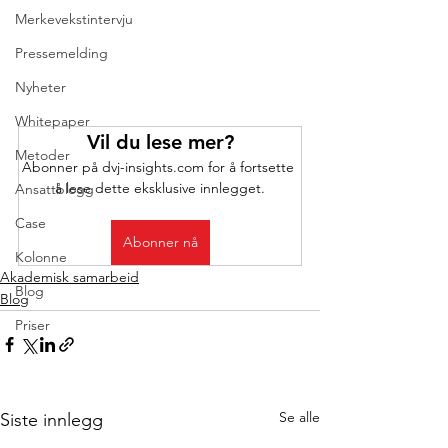
Merkevekstintervju
Pressemelding
Nyheter
Whitepaper
Vil du lese mer?
Metoder
Abonner på dvj-insights.com for å fortsette 
å lese dette eksklusive innlegget.
Ansattblogg
Case
Abonner nå
Kolonne
Akademisk samarbeid
Blog
Blog
Priser
Se alle
Siste innlegg