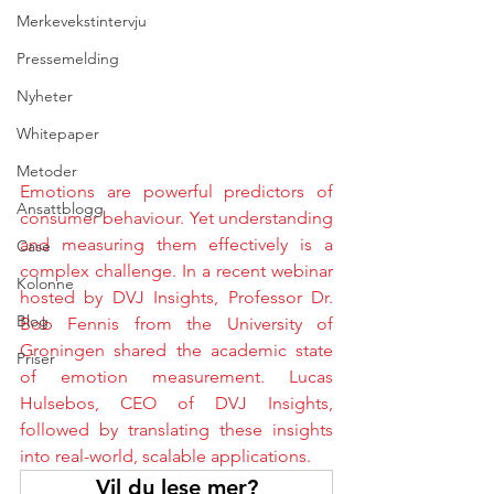
Merkevekstintervju
Pressemelding
Nyheter
Whitepaper
Metoder
Emotions are powerful predictors of 
Ansattblogg
consumer behaviour. Yet understanding 
and measuring them effectively is a 
Case
complex challenge. In a recent webinar 
Kolonne
hosted by DVJ Insights, Professor Dr. 
Blog
Bob Fennis from the University of 
Groningen shared the academic state 
Priser
of emotion measurement. Lucas 
Hulsebos, CEO of DVJ Insights, 
followed by translating these insights 
into real-world, scalable applications.
Vil du lese mer?