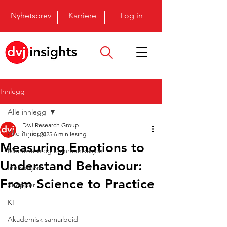
Nyhetsbrev
Karriere
Log in
Innlegg
Alle innlegg
DVJ Research Group
Alle innlegg
5. juni 2025
6 min lesing
Measuring Emotions to
Merkevare og kommunikasjon
Understand Behaviour:
Innovasjon
From Science to Practice
Shopper
KI
Akademisk samarbeid