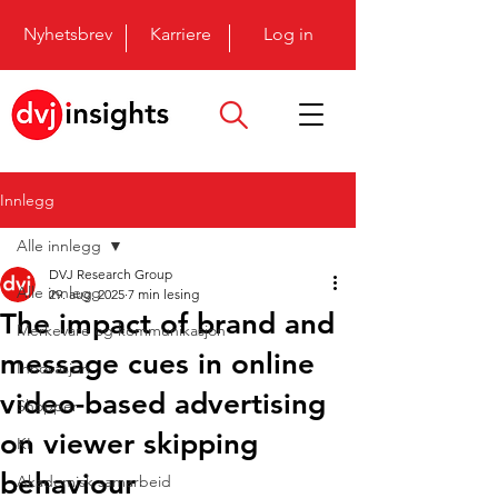
Nyhetsbrev
Karriere
Log in
Innlegg
Alle innlegg
DVJ Research Group
Alle innlegg
29. aug. 2025
7 min lesing
The impact of brand and
Merkevare og kommunikasjon
message cues in online
Innovasjon
video-based advertising
Shopper
on viewer skipping
KI
behaviour
Akademisk samarbeid