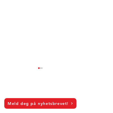
Meld deg på nyhetsbrevet!
When Do Consumers
From Exposure 