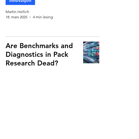
Innovasjon
Martin Hellich
18. mars 2025
4 min lesing
Are Benchmarks and
Diagnostics in Pack
Research Dead?
Innovasjon
Martin Hellich
19. feb. 2025
4 min lesing
Closing the Gap
Between an
Abundance of