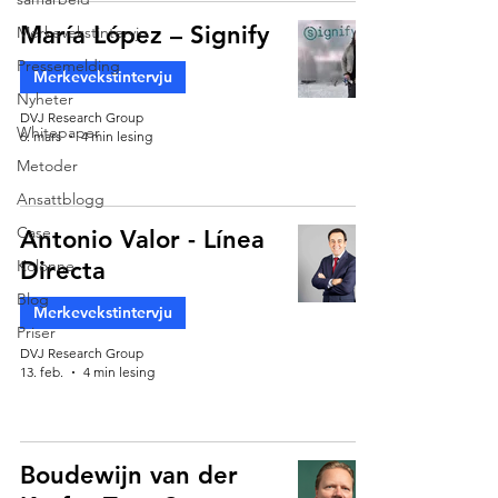
María López – Signify
Merkevekstintervju
Pressemelding
Merkevekstintervju
Nyheter
DVJ Research Group
Whitepaper
6. mars
4 min lesing
Metoder
Ansattblogg
Case
Antonio Valor - Línea
Kolonne
Directa
Blog
Merkevekstintervju
Priser
DVJ Research Group
13. feb.
4 min lesing
Boudewijn van der