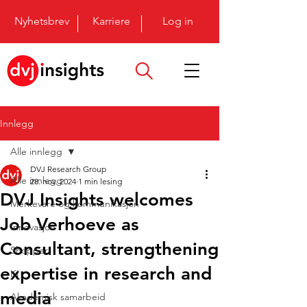
Nyhetsbrev
Karriere
Log in
Innlegg
Alle innlegg
DVJ Research Group
Alle innlegg
28. nov. 2024
1 min lesing
DVJ Insights welcomes
Merkevare og kommunikasjon
Job Verhoeve as
Innovasjon
Consultant, strengthening
Shopper
expertise in research and
KI
media
Akademisk samarbeid